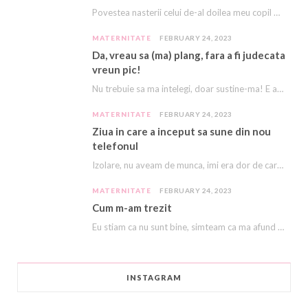
Povestea nasterii celui de-al doilea meu copil e descrisă cu amanunte AICI. Acest copil, acest…
MATERNITATE
FEBRUARY 24, 2023
Da, vreau sa (ma) plang, fara a fi judecata
vreun pic!
Nu trebuie sa ma intelegi, doar sustine-ma! E asa greu, ca imi vine sa plang…
MATERNITATE
FEBRUARY 24, 2023
Ziua in care a inceput sa sune din nou
telefonul
Izolare, nu aveam de munca, imi era dor de cariera, dor sa ma mai sune…
MATERNITATE
FEBRUARY 24, 2023
Cum m-am trezit
Eu stiam ca nu sunt bine, simteam ca ma afund ca in nisipuri miscatoare. Stiam…
INSTAGRAM