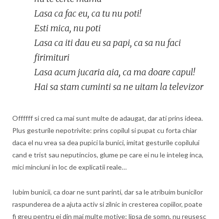
Lasa ca fac eu, ca tu nu poti!
Esti mica, nu poti
Lasa ca iti dau eu sa papi, ca sa nu faci
firimituri
Lasa acum jucaria aia, ca ma doare capul!
Hai sa stam cuminti sa ne uitam la televizor
Offffff si cred ca mai sunt multe de adaugat, dar ati prins ideea.
Plus gesturile nepotrivite: prins copilul si pupat cu forta chiar
daca el nu vrea sa dea pupici la bunici, imitat gesturile copilului
cand e trist sau neputincios, glume pe care ei nu le inteleg inca,
mici minciuni in loc de explicatii reale…
Iubim bunicii, ca doar ne sunt parinti, dar sa le atribuim bunicilor
raspunderea de a ajuta activ si zilnic in cresterea copiilor, poate
fi greu pentru ei din mai multe motive: lipsa de somn, nu reusesc