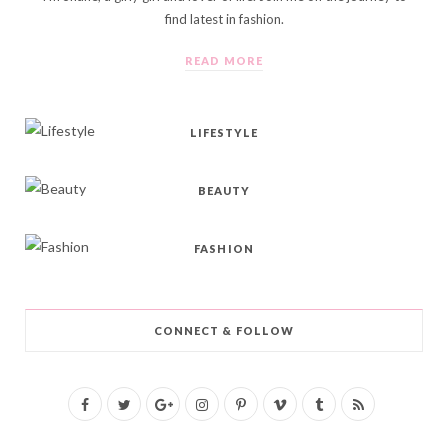
find latest in fashion.
READ MORE
LIFESTYLE
BEAUTY
FASHION
CONNECT & FOLLOW
F
T
G
I
P
V
T
R
a
w
o
n
i
i
u
S