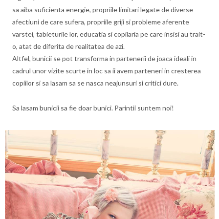
sa aiba suficienta energie, propriile limitari legate de diverse
afectiuni de care sufera, propriile griji si probleme aferente
varstei, tabieturile lor, educatia si copilaria pe care insisi au trait-
o, atat de diferita de realitatea de azi.
Altfel, bunicii se pot transforma in partenerii de joaca ideali in
cadrul unor vizite scurte in loc sa ii avem parteneri in cresterea
copiilor si sa lasam sa se nasca neajunsuri si critici dure.
Sa lasam bunicii sa fie doar bunici. Parintii suntem noi!