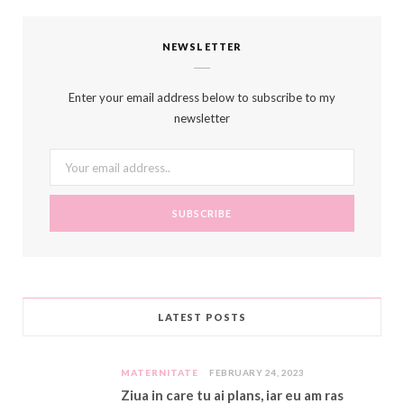
c
i
o
s
n
m
m
S
NEWSLETTER
e
t
g
t
t
e
b
b
t
l
a
e
o
l
Enter your email address below to subscribe to my
o
e
e
g
r
r
newsletter
o
r
P
r
e
k
l
a
s
u
m
t
s
LATEST POSTS
MATERNITATE
FEBRUARY 24, 2023
Ziua in care tu ai plans, iar eu am ras