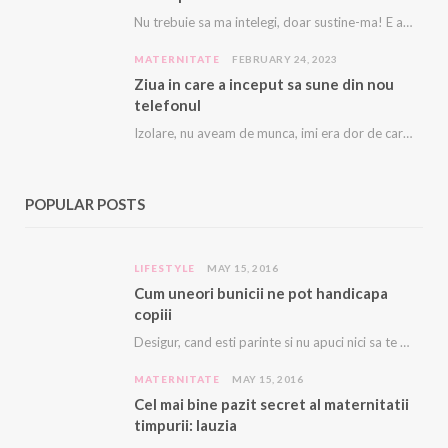
Nu trebuie sa ma intelegi, doar sustine-ma! E asa greu, ca imi vine sa plang…
MATERNITATE
FEBRUARY 24, 2023
Ziua in care a inceput sa sune din nou
telefonul
Izolare, nu aveam de munca, imi era dor de cariera, dor sa ma mai sune…
POPULAR POSTS
LIFESTYLE
MAY 15, 2016
Cum uneori bunicii ne pot handicapa
copiii
Desigur, cand esti parinte si nu apuci nici sa te duci la baie sau sa…
MATERNITATE
MAY 15, 2016
Cel mai bine pazit secret al maternitatii
timpurii: lauzia