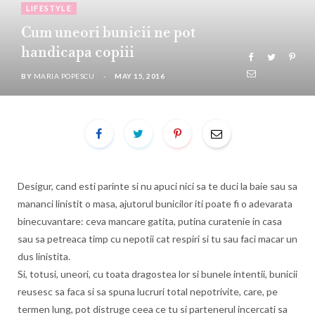
LIFESTYLE
Cum uneori bunicii ne pot
handicapa copiii
BY
MARIA POPESCU
MAY 15, 2016
Desigur, cand esti parinte si nu apuci nici sa te duci la baie sau sa
mananci linistit o masa, ajutorul bunicilor iti poate fi o adevarata
binecuvantare: ceva mancare gatita, putina curatenie in casa
sau sa petreaca timp cu nepotii cat respiri si tu sau faci macar un
dus linistita.
Si, totusi, uneori, cu toata dragostea lor si bunele intentii, bunicii
reusesc sa faca si sa spuna lucruri total nepotrivite, care, pe
termen lung, pot distruge ceea ce tu si partenerul incercati sa