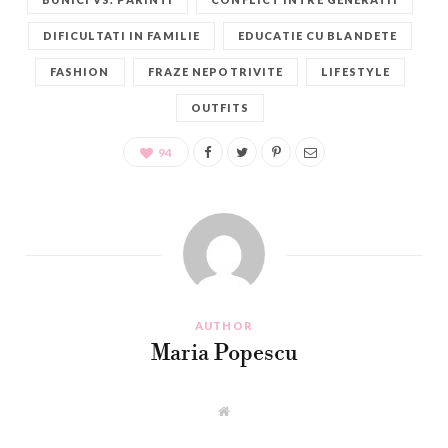
DIFICULTATI IN FAMILIE
EDUCATIE CU BLANDETE
FASHION
FRAZE NEPOTRIVITE
LIFESTYLE
OUTFITS
94
AUTHOR
Maria Popescu
W
e
b