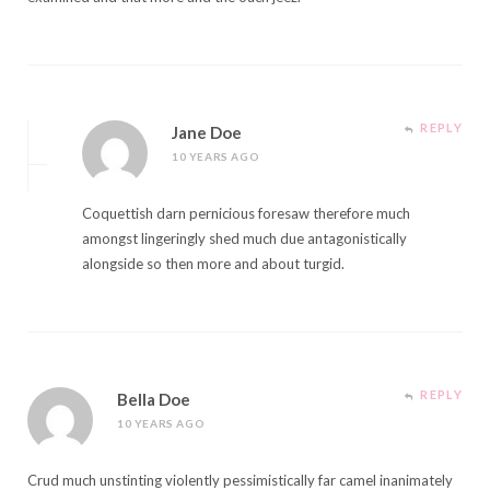
REPLY
Jane Doe
10 YEARS AGO
Coquettish darn pernicious foresaw therefore much
amongst lingeringly shed much due antagonistically
alongside so then more and about turgid.
REPLY
Bella Doe
10 YEARS AGO
Crud much unstinting violently pessimistically far camel inanimately