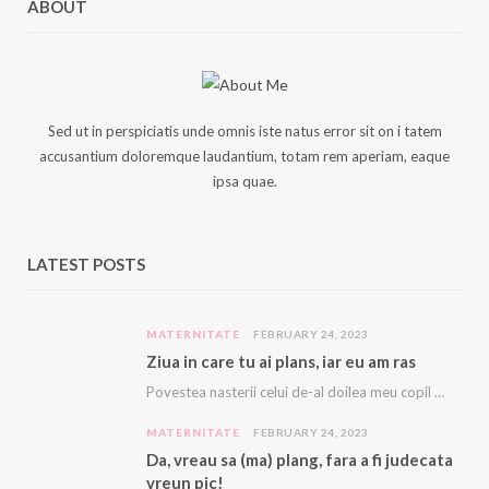
ABOUT
Sed ut in perspiciatis unde omnis iste natus error sit on i tatem
accusantium doloremque laudantium, totam rem aperiam, eaque
ipsa quae.
LATEST POSTS
MATERNITATE
FEBRUARY 24, 2023
Ziua in care tu ai plans, iar eu am ras
Povestea nasterii celui de-al doilea meu copil e descrisă cu amanunte AICI. Acest copil, acest…
MATERNITATE
FEBRUARY 24, 2023
Da, vreau sa (ma) plang, fara a fi judecata
vreun pic!