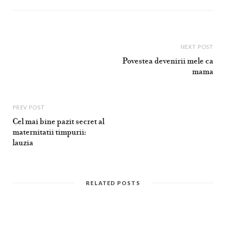
s
i
t
e
NEXT POST
Povestea devenirii mele ca
mama
PREV POST
Cel mai bine pazit secret al
maternitatii timpurii:
lauzia
RELATED POSTS