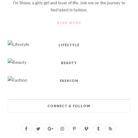
I'm Shane, a girly girl and lover of life. Join me on the journey to
find latest in fashion.
READ MORE
LIFESTYLE
BEAUTY
FASHION
CONNECT & FOLLOW
F
T
G
I
P
V
T
R