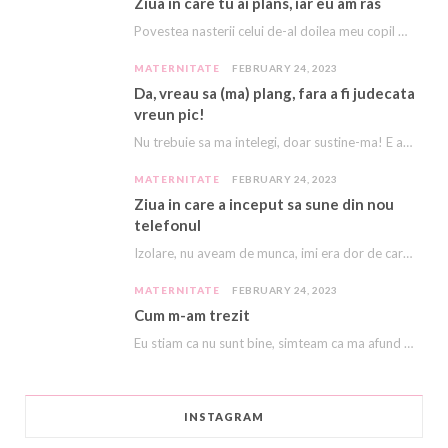
Ziua in care tu ai plans, iar eu am ras
Povestea nasterii celui de-al doilea meu copil e descrisă cu amanunte AICI. Acest copil, acest…
MATERNITATE
FEBRUARY 24, 2023
Da, vreau sa (ma) plang, fara a fi judecata
vreun pic!
Nu trebuie sa ma intelegi, doar sustine-ma! E asa greu, ca imi vine sa plang…
MATERNITATE
FEBRUARY 24, 2023
Ziua in care a inceput sa sune din nou
telefonul
Izolare, nu aveam de munca, imi era dor de cariera, dor sa ma mai sune…
MATERNITATE
FEBRUARY 24, 2023
Cum m-am trezit
Eu stiam ca nu sunt bine, simteam ca ma afund ca in nisipuri miscatoare. Stiam…
INSTAGRAM