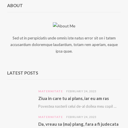
ABOUT
Sed ut in perspiciatis unde omnis iste natus error sit on i tatem
accusantium doloremque laudantium, totam rem aperiam, eaque
ipsa quae.
LATEST POSTS
MATERNITATE
FEBRUARY 24, 2023
Ziua in care tu ai plans, iar eu am ras
Povestea nasterii celui de-al doilea meu copil e descrisă cu amanunte AICI. Acest copil, acest…
MATERNITATE
FEBRUARY 24, 2023
Da, vreau sa (ma) plang, fara a fi judecata