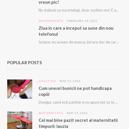
vreun pic!
Nu trebuie sa ma intelegi, doar sustine-ma! E asa greu, ca imi vine sa plang…
MATERNITATE
FEBRUARY 24, 2023
Ziua in care a inceput sa sune din nou
telefonul
Izolare, nu aveam de munca, imi era dor de cariera, dor sa ma mai sune…
POPULAR POSTS
LIFESTYLE
MAY 15, 2016
Cum uneori bunicii ne pot handicapa
copiii
Desigur, cand esti parinte si nu apuci nici sa te duci la baie sau sa…
MATERNITATE
MAY 15, 2016
Cel mai bine pazit secret al maternitatii
timpurii: lauzia