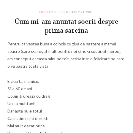
LIFESTYLE
FEBRUARY 21, 2023
Cum mi-am anuntat socrii despre
prima sarcina
Pentru ca vestea buna a coincis cu ziua de nastere a mamei
soacre (care s-a rugat mult pentru noi si ne-a sustinut mereu),
am conceput aceasta mini-poezie, scrisa intr-o felicitare pe care
o va pastra toata viata:
E ziua ta, mamico,
Si la 60 de ani
Copiii iti ureaza cu drag
Un La multi ani!
Dar asta nu e totul
Caci stim ce iti doresti
Mai mult decat orice