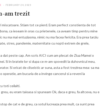
E
FEBRUARY 24, 2023
-am trezit
ri miscatoare. Stiam tot ce pierd. Eram perfect constienta de tot
m bona, ca ieseam in oras cu prietenele, ca aveam timp pentru mine
imic nu ma mai entuziasma, nimic nu ma facea fericita. Era prea tarziu
atate, stres, pandemie, maternitate cu nopti extrem de grele,
-a dat peste cap. Am scris AICI cum am plecat de Ziua Mamei o
i mei. Si in bratele lor si dupa ce m-am spovedit la duhovnicul meu,
rator. Si oricat de cliseistic ar suna, asta a fost trezirea mea: sa ma
o operatie, am bucuria de a invinge cancerul si a reveni la
 toti ceilalti.
 greu, eu eram taioasa si spuneam Ok, daca e greu, fa altceva, nu e
op de cat e de greu, ca sotul lucreaza prea mult, ca sunt prea