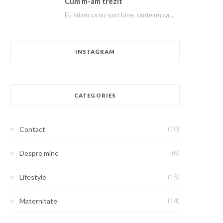
Cum m-am trezit
Eu stiam ca nu sunt bine, simteam ca ma afund ca in nisipuri miscatoare. Stiam…
INSTAGRAM
CATEGORIES
Contact
(10)
Despre mine
(6)
Lifestyle
(15)
Maternitate
(14)