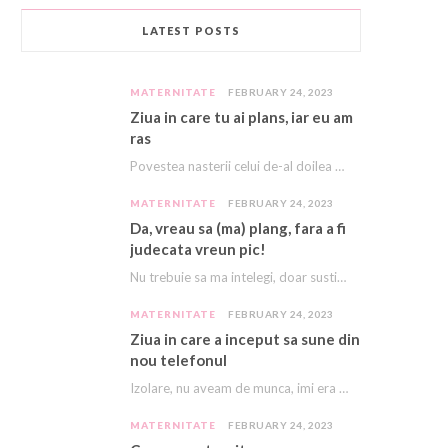
LATEST POSTS
MATERNITATE
FEBRUARY 24, 2023
Ziua in care tu ai plans, iar eu am
ras
Povestea nasterii celui de-al doilea meu copil e descrisă cu amanunte AICI. Acest copil, acest…
MATERNITATE
FEBRUARY 24, 2023
Da, vreau sa (ma) plang, fara a fi
judecata vreun pic!
Nu trebuie sa ma intelegi, doar sustine-ma! E asa greu, ca imi vine sa plang…
MATERNITATE
FEBRUARY 24, 2023
Ziua in care a inceput sa sune din
nou telefonul
Izolare, nu aveam de munca, imi era dor de cariera, dor sa ma mai sune…
MATERNITATE
FEBRUARY 24, 2023