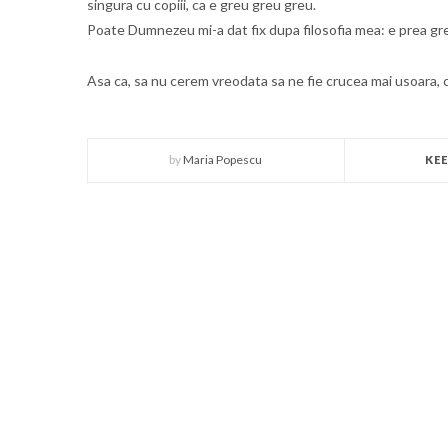
singura cu copiii, ca e greu greu greu.
Poate Dumnezeu mi-a dat fix dupa filosofia mea: e prea greu, ok
Asa ca, sa nu cerem vreodata sa ne fie crucea mai usoara, c
by
Maria Popescu
KE