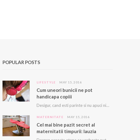
POPULAR POSTS
LIFESTYLE
MAY 15, 2016
Cum uneori bunicii ne pot
handicapa copiii
Desigur, cand esti parinte si nu apuci nici sa te duci la baie sau sa…
MATERNITATE
MAY 15, 2016
Cel mai bine pazit secret al
maternitatii timpurii: lauzia