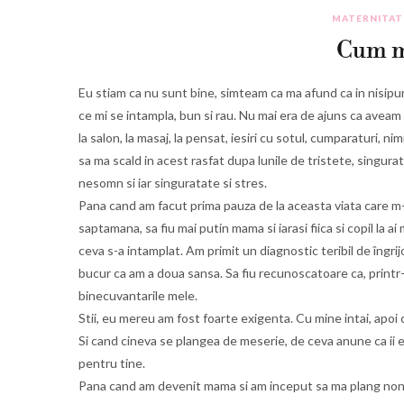
MATERNITAT
Cum m
Eu stiam ca nu sunt bine, simteam ca ma afund ca in nisipu
ce mi se intampla, bun si rau. Nu mai era de ajuns ca avea
la salon, la masaj, la pensat, iesiri cu sotul, cumparaturi, n
sa ma scald in acest rasfat dupa lunile de tristete, singur
nesomn si iar singuratate si stres.
Pana cand am facut prima pauza de la aceasta viata care m
saptamana, sa fiu mai putin mama si iarasi fiica si copil la a
ceva s-a intamplat. Am primit un diagnostic teribil de îngrijo
bucur ca am a doua sansa. Sa fiu recunoscatoare ca, printr-
binecuvantarile mele.
Stii, eu mereu am fost foarte exigenta. Cu mine intai, apoi cu
Si cand cineva se plangea de meserie, de ceva anune ca ii e
pentru tine.
Pana cand am devenit mama si am inceput sa ma plang nonst