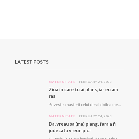
LATEST POSTS
MATERNITATE
FEBRUARY 24, 2023
Ziua in care tu ai plans, iar eu am
ras
Povestea nasterii celui de-al doilea meu copil e descrisă cu amanunte AICI. Acest copil, acest…
MATERNITATE
FEBRUARY 24, 2023
Da, vreau sa (ma) plang, fara a fi
judecata vreun pic!