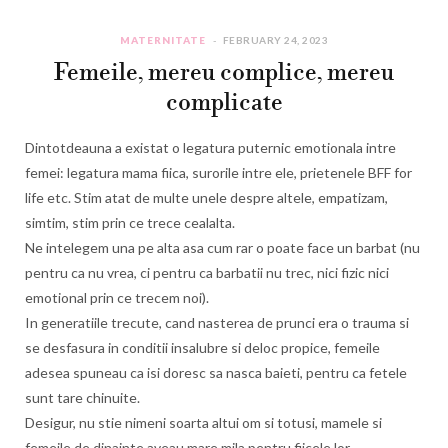
MATERNITATE
FEBRUARY 24, 2023
Femeile, mereu complice, mereu
complicate
Dintotdeauna a existat o legatura puternic emotionala intre
femei: legatura mama fiica, surorile intre ele, prietenele BFF for
life etc. Stim atat de multe unele despre altele, empatizam,
simtim, stim prin ce trece cealalta.
Ne intelegem una pe alta asa cum rar o poate face un barbat (nu
pentru ca nu vrea, ci pentru ca barbatii nu trec, nici fizic nici
emotional prin ce trecem noi).
In generatiile trecute, cand nasterea de prunci era o trauma si
se desfasura in conditii insalubre si deloc propice, femeile
adesea spuneau ca isi doresc sa nasca baieti, pentru ca fetele
sunt tare chinuite.
Desigur, nu stie nimeni soarta altui om si totusi, mamele si
femeile de dinainte aveau mare mila pentru fiicele lor.