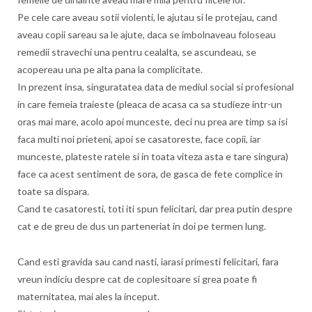
Pe cele care aveau sotii violenti, le ajutau si le protejau, cand
aveau copii sareau sa le ajute, daca se imbolnaveau foloseau
remedii stravechi una pentru cealalta, se ascundeau, se
acopereau una pe alta pana la complicitate.
In prezent insa, singuratatea data de mediul social si profesional
in care femeia traieste (pleaca de acasa ca sa studieze intr-un
oras mai mare, acolo apoi munceste, deci nu prea are timp sa isi
faca multi noi prieteni, apoi se casatoreste, face copii, iar
munceste, plateste ratele si in toata viteza asta e tare singura)
face ca acest sentiment de sora, de gasca de fete complice in
toate sa dispara.
Cand te casatoresti, toti iti spun felicitari, dar prea putin despre
cat e de greu de dus un parteneriat in doi pe termen lung.
Cand esti gravida sau cand nasti, iarasi primesti felicitari, fara
vreun indiciu despre cat de coplesitoare si grea poate fi
maternitatea, mai ales la inceput.