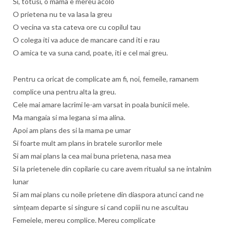
Si, totusi, o mama e mereu acolo
O prietena nu te va lasa la greu
O vecina va sta cateva ore cu copilul tau
O colega iti va aduce de mancare cand iti e rau
O amica te va suna cand, poate, iti e cel mai greu.
Pentru ca oricat de complicate am fi, noi, femeile, ramanem
complice una pentru alta la greu.
Cele mai amare lacrimi le-am varsat in poala bunicii mele.
Ma mangaia si ma legana si ma alina.
Apoi am plans des si la mama pe umar
Si foarte mult am plans in bratele surorilor mele
Si am mai plans la cea mai buna prietena, nasa mea
Si la prietenele din copilarie cu care avem ritualul sa ne intalnim
lunar
Si am mai plans cu noile prietene din diaspora atunci cand ne
simțeam departe si singure si cand copiii nu ne ascultau
Femeiele, mereu complice. Mereu complicate