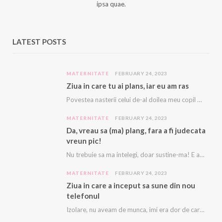
ipsa quae.
LATEST POSTS
MATERNITATE
FEBRUARY 24, 2023
Ziua in care tu ai plans, iar eu am ras
Povestea nasterii celui de-al doilea meu copil e descrisă cu amanunte AICI. Acest copil, acest…
MATERNITATE
FEBRUARY 24, 2023
Da, vreau sa (ma) plang, fara a fi judecata
vreun pic!
Nu trebuie sa ma intelegi, doar sustine-ma! E asa greu, ca imi vine sa plang…
MATERNITATE
FEBRUARY 24, 2023
Ziua in care a inceput sa sune din nou
telefonul
Izolare, nu aveam de munca, imi era dor de cariera, dor sa ma mai sune…