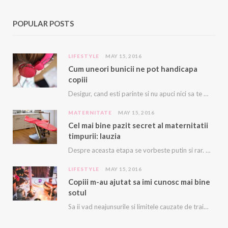
POPULAR POSTS
LIFESTYLE
MAY 15, 2016
Cum uneori bunicii ne pot handicapa
copiii
Desigur, cand esti parinte si nu apuci nici sa te duci la baie sau sa…
MATERNITATE
MAY 15, 2016
Cel mai bine pazit secret al maternitatii
timpurii: lauzia
Despre aceasta etapa se vorbeste putin si rar. De multe ori, e trecuta cu vederea…
LIFESTYLE
MAY 15, 2016
Copiii m-au ajutat sa imi cunosc mai bine
sotul
Sa ii vad neajunsurile si limitele cauzate de trairile din propria copilarie, dar si sa…