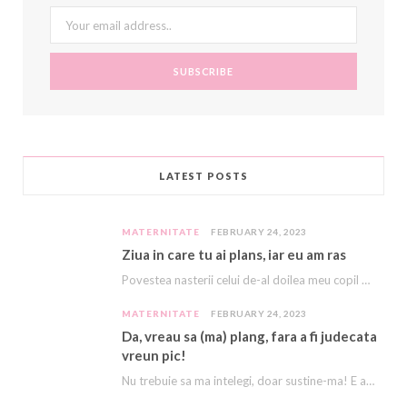
o
r
P
r
e
k
l
a
s
u
m
t
s
LATEST POSTS
MATERNITATE
FEBRUARY 24, 2023
Ziua in care tu ai plans, iar eu am ras
Povestea nasterii celui de-al doilea meu copil e descrisă cu amanunte AICI. Acest copil, acest…
MATERNITATE
FEBRUARY 24, 2023
Da, vreau sa (ma) plang, fara a fi judecata
vreun pic!
Nu trebuie sa ma intelegi, doar sustine-ma! E asa greu, ca imi vine sa plang…