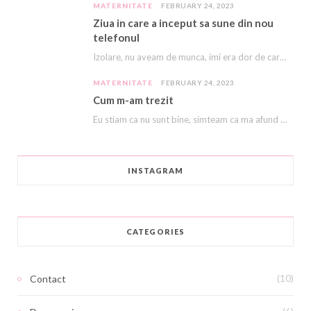
MATERNITATE
FEBRUARY 24, 2023
Ziua in care a inceput sa sune din nou
telefonul
Izolare, nu aveam de munca, imi era dor de cariera, dor sa ma mai sune…
MATERNITATE
FEBRUARY 24, 2023
Cum m-am trezit
Eu stiam ca nu sunt bine, simteam ca ma afund ca in nisipuri miscatoare. Stiam…
INSTAGRAM
CATEGORIES
Contact
(10)