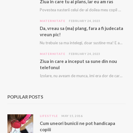
Ziua in care tu ai plans, iar eu am ras
Povestea nasterii celui de-al doilea meu copil e descrisă cu amanunte AICI. Acest copil, acest…
MATERNITATE
FEBRUARY 24, 2023
Da, vreau sa (ma) plang, fara a fi judecata
vreun pic!
Nu trebuie sa ma intelegi, doar sustine-ma! E asa greu, ca imi vine sa plang…
MATERNITATE
FEBRUARY 24, 2023
Ziua in care a inceput sa sune din nou
telefonul
Izolare, nu aveam de munca, imi era dor de cariera, dor sa ma mai sune…
POPULAR POSTS
LIFESTYLE
MAY 15, 2016
Cum uneori bunicii ne pot handicapa
copiii