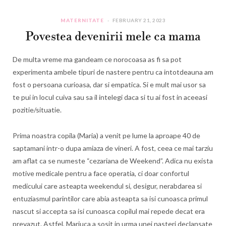
MATERNITATE
FEBRUARY 21, 2023
Povestea devenirii mele ca mama
De multa vreme ma gandeam ce norocoasa as fi sa pot
experimenta ambele tipuri de nastere pentru ca intotdeauna am
fost o persoana curioasa, dar si empatica. Si e mult mai usor sa
te pui in locul cuiva sau sa il intelegi daca si tu ai fost in aceeasi
pozitie/situatie.
Prima noastra copila (Maria) a venit pe lume la aproape 40 de
saptamani intr-o dupa amiaza de vineri. A fost, ceea ce mai tarziu
am aflat ca se numeste “cezariana de Weekend”. Adica nu exista
motive medicale pentru a face operatia, ci doar confortul
medicului care asteapta weekendul si, desigur, nerabdarea si
entuziasmul parintilor care abia asteapta sa isi cunoasca primul
nascut si accepta sa isi cunoasca copilul mai repede decat era
prevazut. Astfel, Mariuca a sosit in urma unei nasteri declansate