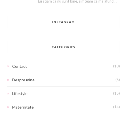
Eu stiam ca nu sunt bine, simteam ca ma afund ca in nisipuri miscatoare. Stiam…
INSTAGRAM
CATEGORIES
Contact
(10)
Despre mine
(6)
Lifestyle
(15)
Maternitate
(14)