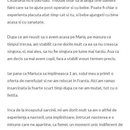
Cezariana nu e bau-bau. Trebuie doar sa ai langa tine oameni
faini care sa te ajute post operator si cu bebe. Poate fi chiar o
experienta placuta atat timp cat si tu, si bebe ajungeti cu bine
acasa si cu sanatate.
Dupa ce am reusit sa o avem acasa pe Maria, pe masura ce
timpul trecea, am stabilit ca ne dorim mult ca ea sa nu creasca
singura, si, mai ales, sa nu fie singura pe lume mai tarziu. Asa ca
am decis sa mai avem copii, fara a stabili vreun termen precis.
Iar pana ca Mariuca sa implineasca 1 an, soțul meu a primit o
oferta de nerefuzat si ne-am relocat in Franta. Aici am ramas
insarcinata la foarte scurt timp dupa ce ne-am mutat, tot cu o
fetita.
Inca de la inceputul sarcinii, mi-am dorit mult sa am o altfel de
experiența a nasterii, una implinitoare, intrucat nasterea e o
minune care ne apartine, ca femei, un moment unic indiferent de