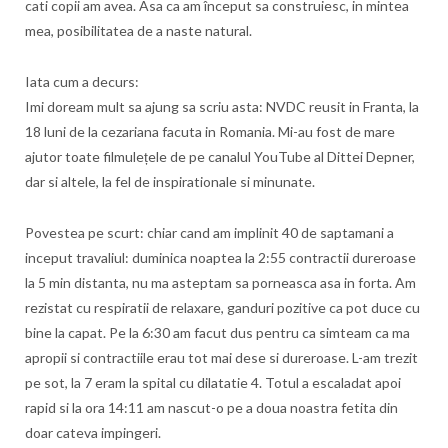
cati copii am avea. Asa ca am început sa construiesc, in mintea
mea, posibilitatea de a naste natural.
Iata cum a decurs:
Imi doream mult sa ajung sa scriu asta: NVDC reusit in Franta, la
18 luni de la cezariana facuta in Romania. Mi-au fost de mare
ajutor toate filmulețele de pe canalul YouTube al Dittei Depner,
dar si altele, la fel de inspirationale si minunate.
Povestea pe scurt: chiar cand am implinit 40 de saptamani a
inceput travaliul: duminica noaptea la 2:55 contractii dureroase
la 5 min distanta, nu ma asteptam sa porneasca asa in forta. Am
rezistat cu respiratii de relaxare, ganduri pozitive ca pot duce cu
bine la capat. Pe la 6:30 am facut dus pentru ca simteam ca ma
apropii si contractiile erau tot mai dese si dureroase. L-am trezit
pe sot, la 7 eram la spital cu dilatatie 4. Totul a escaladat apoi
rapid si la ora 14:11 am nascut-o pe a doua noastra fetita din
doar cateva impingeri.