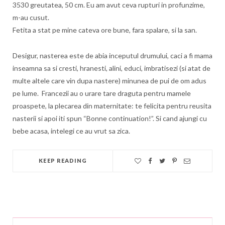
3530 greutatea, 50 cm. Eu am avut ceva rupturi in profunzime,
m-au cusut.
Fetita a stat pe mine cateva ore bune, fara spalare, si la san.
Desigur, nasterea este de abia inceputul drumului, caci a fi mama
inseamna sa si cresti, hranesti, alini, educi, imbratisezi (si atat de
multe altele care vin dupa nastere) minunea de pui de om adus
pe lume. Francezii au o urare tare draguta pentru mamele
proaspete, la plecarea din maternitate: te felicita pentru reusita
nasterii si apoi iti spun “Bonne continuation!”. Si cand ajungi cu
bebe acasa, intelegi ce au vrut sa zica.
KEEP READING