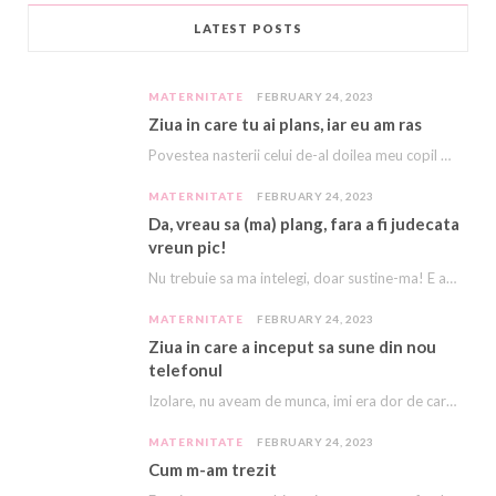
LATEST POSTS
MATERNITATE
FEBRUARY 24, 2023
Ziua in care tu ai plans, iar eu am ras
Povestea nasterii celui de-al doilea meu copil e descrisă cu amanunte AICI. Acest copil, acest…
MATERNITATE
FEBRUARY 24, 2023
Da, vreau sa (ma) plang, fara a fi judecata
vreun pic!
Nu trebuie sa ma intelegi, doar sustine-ma! E asa greu, ca imi vine sa plang…
MATERNITATE
FEBRUARY 24, 2023
Ziua in care a inceput sa sune din nou
telefonul
Izolare, nu aveam de munca, imi era dor de cariera, dor sa ma mai sune…
MATERNITATE
FEBRUARY 24, 2023
Cum m-am trezit