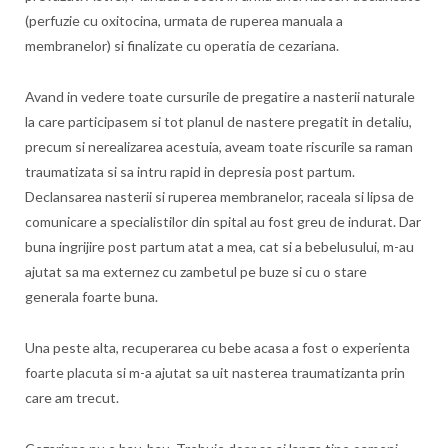
(perfuzie cu oxitocina, urmata de ruperea manuala a
membranelor) si finalizate cu operatia de cezariana.
Avand in vedere toate cursurile de pregatire a nasterii naturale
la care participasem si tot planul de nastere pregatit in detaliu,
precum si nerealizarea acestuia, aveam toate riscurile sa raman
traumatizata si sa intru rapid in depresia post partum.
Declansarea nasterii si ruperea membranelor, raceala si lipsa de
comunicare a specialistilor din spital au fost greu de indurat. Dar
buna ingrijire post partum atat a mea, cat si a bebelusului, m-au
ajutat sa ma externez cu zambetul pe buze si cu o stare
generala foarte buna.
Una peste alta, recuperarea cu bebe acasa a fost o experienta
foarte placuta si m-a ajutat sa uit nasterea traumatizanta prin
care am trecut.