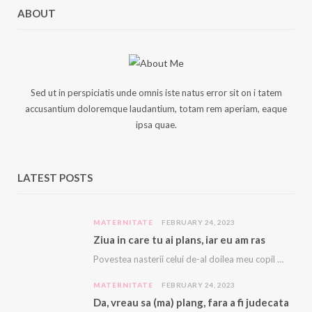
ABOUT
Sed ut in perspiciatis unde omnis iste natus error sit on i tatem
accusantium doloremque laudantium, totam rem aperiam, eaque
ipsa quae.
LATEST POSTS
MATERNITATE
FEBRUARY 24, 2023
Ziua in care tu ai plans, iar eu am ras
Povestea nasterii celui de-al doilea meu copil e descrisă cu amanunte AICI. Acest copil, acest…
MATERNITATE
FEBRUARY 24, 2023
Da, vreau sa (ma) plang, fara a fi judecata