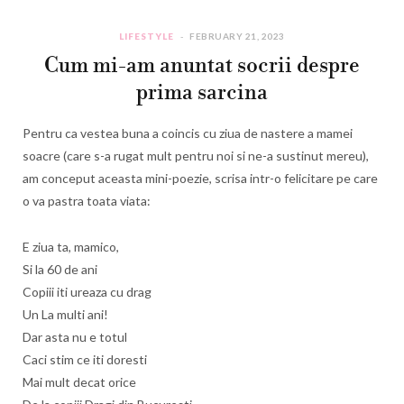
LIFESTYLE
FEBRUARY 21, 2023
Cum mi-am anuntat socrii despre
prima sarcina
Pentru ca vestea buna a coincis cu ziua de nastere a mamei
soacre (care s-a rugat mult pentru noi si ne-a sustinut mereu),
am conceput aceasta mini-poezie, scrisa intr-o felicitare pe care
o va pastra toata viata:
E ziua ta, mamico,
Si la 60 de ani
Copiii iti ureaza cu drag
Un La multi ani!
Dar asta nu e totul
Caci stim ce iti doresti
Mai mult decat orice