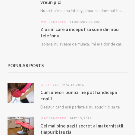
vreun pic!
Nu trebuie sa ma intelegi, doar sustine-ma! E asa greu, ca imi vine sa plang…
MATERNITATE
FEBRUARY 24, 2023
Ziua in care a inceput sa sune din nou
telefonul
Izolare, nu aveam de munca, imi era dor de cariera, dor sa ma mai sune…
POPULAR POSTS
LIFESTYLE
MAY 15, 2016
Cum uneori bunicii ne pot handicapa
copiii
Desigur, cand esti parinte si nu apuci nici sa te duci la baie sau sa…
MATERNITATE
MAY 15, 2016
Cel mai bine pazit secret al maternitatii
timpurii: lauzia