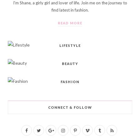
I'm Shane, a girly girl and lover of life. Join me on the journey to
find latest in fashion.
READ MORE
LIFESTYLE
BEAUTY
FASHION
CONNECT & FOLLOW
F
T
G
I
P
V
T
R