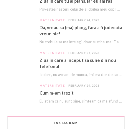
Ziua in care tu ai plans, iar eu am ras
Povestea nasterii celui de-al doilea meu copil e descrisă cu amanunte AICI. Acest copil, acest…
MATERNITATE
FEBRUARY 24, 2023
Da, vreau sa (ma) plang, fara a fi judecata
vreun pic!
Nu trebuie sa ma intelegi, doar sustine-ma! E asa greu, ca imi vine sa plang…
MATERNITATE
FEBRUARY 24, 2023
Ziua in care a inceput sa sune din nou
telefonul
Izolare, nu aveam de munca, imi era dor de cariera, dor sa ma mai sune…
MATERNITATE
FEBRUARY 24, 2023
Cum m-am trezit
Eu stiam ca nu sunt bine, simteam ca ma afund ca in nisipuri miscatoare. Stiam…
INSTAGRAM